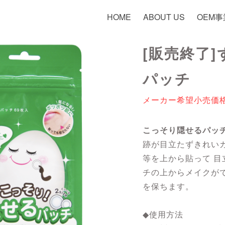
HOME
ABOUT US
OEM事
[販売終了
パッチ
メーカー希望小売価格：
こっそり隠せるパッ
跡が目立たずきれい
等を上から貼って 
チの上からメイクが
を保ちます。
◆使用方法